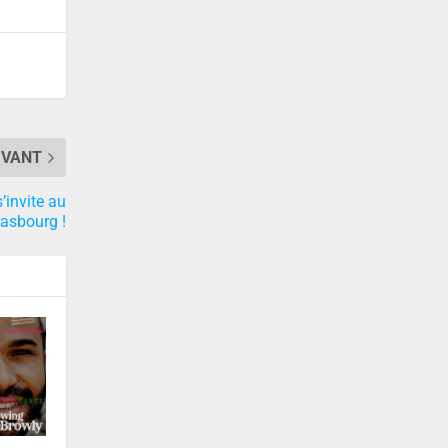
IVANT
’invite au
rasbourg !