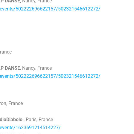
CAP DANSE
, Nancy, France
m/events/502222696622157/502321546612272/
France
CAP DANSE
, Nancy, France
m/events/502222696622157/502321546612272/
Lyon, France
udioDiabolo
, Paris, France
/events/1623691214514227/