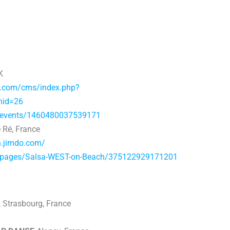
K
on.com/cms/index.php?
mid=26
/events/1460480037539171
de Ré, France
h.jimdo.com/
/pages/Salsa-WEST-on-Beach/375122929171201
, Strasbourg, France