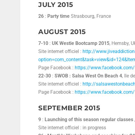
JULY 2015
26
:
Party time
Strasbourg, France
AUGUST 2015
7-10
:
UK Westie Bootcamp 2015
, Hemsby, U
Site internet officiel :
http://www.jiveaddicti
option=com_content&task=view&id=124&Ite
Page Facebook :
https://www.facebook.com
22-30
:
SWOB : Salsa West On Beach 4
, Ile 
Site internet officiel :
http://salsawestonbeac
Page Facebook :
https://www.facebook.com
SEPTEMBER 2015
9
:
Launching of this season regular classes
Site internet officiel : in progress