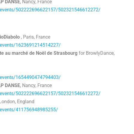
CAP DANSE
, Nancy, France
m/events/502222696622157/502321546612272/
dioDiabolo
, Paris, France
/events/1623691214514227/
ite au marché de Noël de Strasbourg
for BrowlyDance,
/events/1654490474794403/
CAP DANSE
, Nancy, France
m/events/502222696622157/502321546612272/
 London, England
/events/411756948985255/