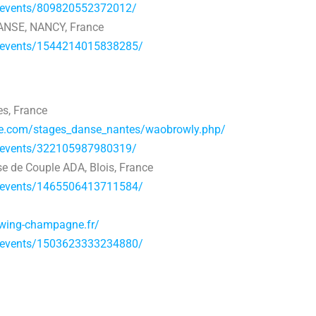
/events/809820552372012/
ANSE, NANCY, France
/events/1544214015838285/
es, France
se.com/stages_danse_nantes/waobrowly.php/
/events/322105987980319/
e de Couple ADA, Blois, France
/events/1465506413711584/
swing-champagne.fr/
/events/1503623333234880/