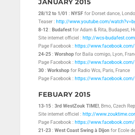
JANUARY 2015
28/12 to 1/01
:
NYSF
for Dorset dance, Lond
Teaser :
http://www.youtube.com/watch?v=
8-12
:
Budafest
for Adam & Rita, Budapest, 
Site internet officiel :
http://wcs-budafest.com
Page Facebook :
https://www.facebook.com
24-25
:
Worshop
for Baila comigo, Lyon, Fran
Page Facebook :
https://www.facebook.com
30
:
Workshop
for Radio Wcs, Paris, France
Page Facebook :
https://www.facebook.com
FEBUARY 2015
13-15
:
3rd WestZouk TIME!
, Brno, Czech Rep
Site internet officiel :
http://www.zouktime.c
Page Facebook :
https://www.facebook.com
21-23
:
West Coast Swing à Dijon
for Ecole d