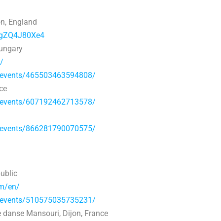
on, England
bgZQ4J80Xe4
Hungary
/
/events/465503463594808/
ce
/events/607192462713578/
/events/866281790070575/
ublic
om/en/
/events/510575035735231/
e danse Mansouri, Dijon, France