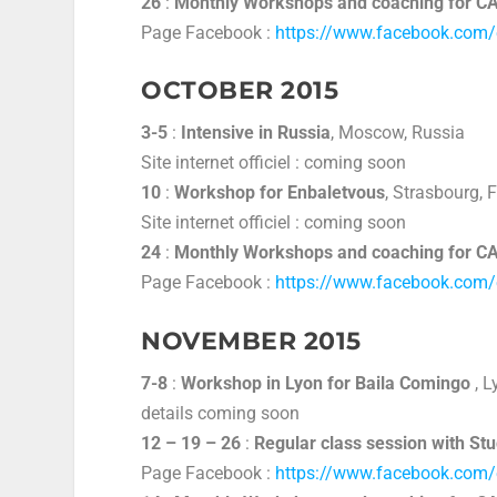
26
:
Monthly Workshops and coaching for 
Page Facebook :
https://www.facebook.co
OCTOBER 2015
3-5
:
Intensive in Russia
, Moscow, Russia
Site internet officiel : coming soon
10
:
Workshop for Enbaletvous
, Strasbourg, 
Site internet officiel : coming soon
24
:
Monthly Workshops and coaching for 
Page Facebook :
https://www.facebook.co
NOVEMBER 2015
7-8
:
Workshop in Lyon for Baila Comingo
, 
details coming soon
12 – 19 – 26
:
Regular class session with St
Page Facebook :
https://www.facebook.com