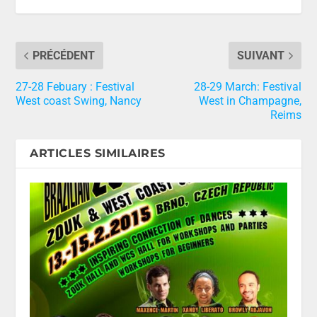
PRÉCÉDENT
SUIVANT
27-28 Febuary : Festival
28-29 March: Festival
West coast Swing, Nancy
West in Champagne,
Reims
ARTICLES SIMILAIRES